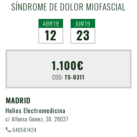
SÍNDROME DE DOLOR MIOFASCIAL
ABR'19
JUN'19
12
23
1.100€
COD:
TS-0311
MADRID
Helios Electromedicina
c/ Alfonso Gómez, 38. 28037
640587424