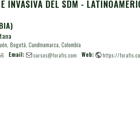
E INVASIVA DEL SDM - LATINOAMÉRI
BIA)
ntana
uén, Bogotá, Cundinamarca, Colombia
Email:
Web:
56
cursos@forafis.com
https://forafis.c