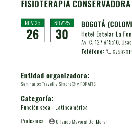
FISIOTERAPIA CONSERVADORA 
NOV'25
NOV'25
BOGOTÁ
(COLOM
26
30
Hotel Estelar La Fo
Av. C. 127 #15a10, Usaq
Teléfono:
6759291
Entidad organizadora:
Seminarios Travell y Simons® y FORAFIS
Categoría:
Punción seca - Latinoamérica
Profesores:
Orlando Mayoral Del Moral