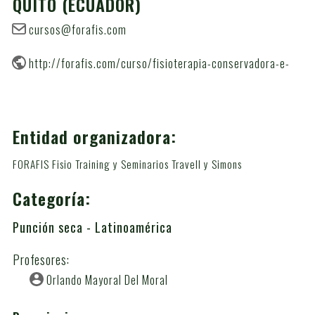
QUITO
(ECUADOR)
cursos@forafis.com
http://forafis.com/curso/fisioterapia-conservadora-e-
invasiva-del-sindrome-dolor-miofascial-nivel-i/
Entidad organizadora:
FORAFIS Fisio Training y Seminarios Travell y Simons
Categoría:
Punción seca - Latinoamérica
Profesores:
Orlando Mayoral Del Moral