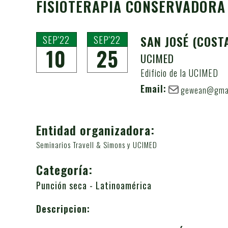
FISIOTERAPIA CONSERVADORA 
SEP'22
SEP'22
SAN JOSÉ
(COST
10
25
UCIMED
Edificio de la UCIMED
Email:
gewean@gmai
Entidad organizadora:
Seminarios Travell & Simons y UCIMED
Categoría:
Punción seca - Latinoamérica
Descripcion: