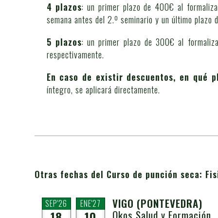
4 plazos
: un primer plazo de 400€ al formaliza
semana antes del 2.º seminario y un último plazo
5 plazos
: un primer plazo de 300€ al formaliza
respectivamente.
En caso de existir descuentos, en qué p
íntegro, se aplicará directamente.
Otras fechas del Curso de punción seca: Fis
VIGO
(PONTEVEDRA)
SEP'26
ENE'27
Okos Salud y Formación
18
10