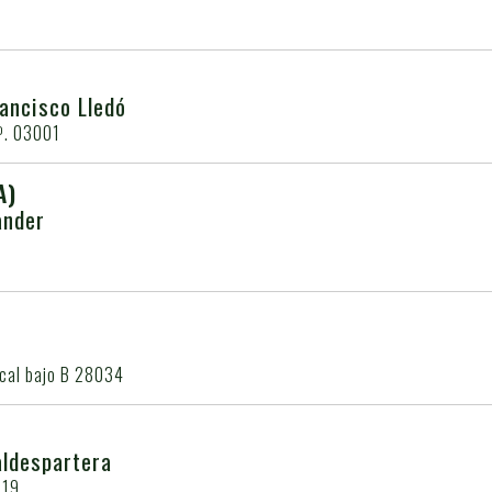
rancisco Lledó
º. 03001
A)
ander
ocal bajo B 28034
aldespartera
019