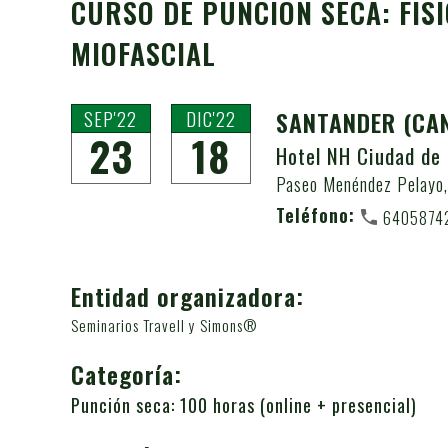
CURSO DE PUNCIÓN SECA: FIS
MIOFASCIAL
SEP'22
DIC'22
SANTANDER
(CA
23
18
Hotel NH Ciudad de
Paseo Menéndez Pelayo,
Teléfono:
6405874
Entidad organizadora:
Seminarios Travell y Simons®
Categoría:
Punción seca: 100 horas (online + presencial)