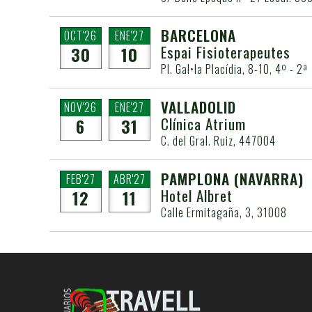
BARCELONA
OCT'26
ENE'27
Espai Fisioterapeutes
30
10
Pl. Gal•la Placídia, 8-10, 4º - 2ª
VALLADOLID
NOV'26
ENE'27
Clínica Atrium
6
31
C. del Gral. Ruiz, 447004
PAMPLONA
(NAVARRA)
FEB'27
ABR'27
Hotel Albret
12
11
Calle Ermitagaña, 3, 31008