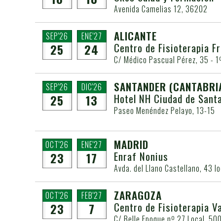
Avenida Camelias 12, 36202
ALICANTE
SEP'26
ENE'27
Centro de Fisioterapia F
25
24
C/ Médico Pascual Pérez, 35 - 1
SANTANDER
(CANTABRI
SEP'26
DIC'26
Hotel NH Ciudad de Sant
25
13
Paseo Menéndez Pelayo, 13-15
MADRID
OCT'26
ENE'27
Enraf Nonius
23
17
Avda. del Llano Castellano, 43 l
ZARAGOZA
OCT'26
FEB'27
Centro de Fisioterapia V
23
7
C/ Belle Epoque nº 27 Local. 50