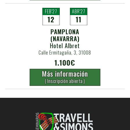
FEB'27
ABR'27
12
11
PAMPLONA
(NAVARRA)
Hotel Albret
Calle Ermitagaña, 3, 31008
1.100€
Más información
( Inscripción abierta )