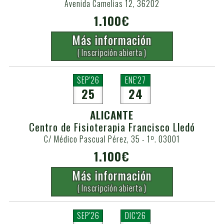
Avenida Camelias 12, 36202
1.100€
Más información
( Inscripción abierta )
SEP'26
ENE'27
25
24
ALICANTE
Centro de Fisioterapia Francisco Lledó
C/ Médico Pascual Pérez, 35 - 1º. 03001
1.100€
Más información
( Inscripción abierta )
SEP'26
DIC'26