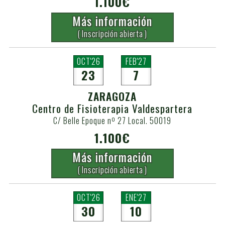
1.100€
Más información
( Inscripción abierta )
OCT'26
FEB'27
23
7
ZARAGOZA
Centro de Fisioterapia Valdespartera
C/ Belle Epoque nº 27 Local. 50019
1.100€
Más información
( Inscripción abierta )
OCT'26
ENE'27
30
10