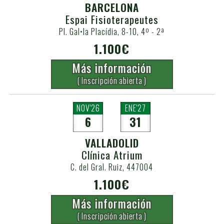
BARCELONA
Espai Fisioterapeutes
Pl. Gal•la Placídia, 8-10, 4º - 2ª
1.100€
Más información
( Inscripción abierta )
NOV'26
ENE'27
6
31
VALLADOLID
Clínica Atrium
C. del Gral. Ruiz, 447004
1.100€
Más información
( Inscripción abierta )