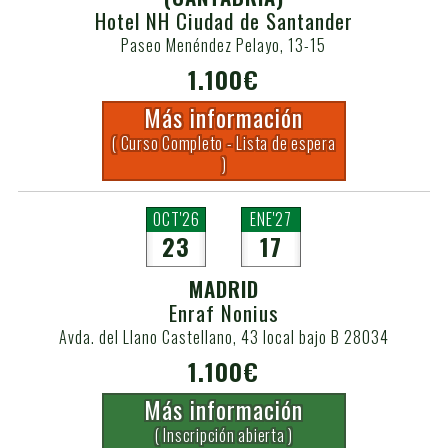
Hotel NH Ciudad de Santander
Paseo Menéndez Pelayo, 13-15
1.100€
Más información
( Curso Completo - Lista de espera
)
OCT'26
ENE'27
23
17
MADRID
Enraf Nonius
Avda. del Llano Castellano, 43 local bajo B 28034
1.100€
Más información
( Inscripción abierta )