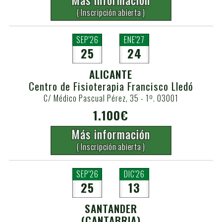
( Inscripción abierta )
SEP'26
ENE'27
25
24
ALICANTE
Centro de Fisioterapia Francisco Lledó
C/ Médico Pascual Pérez, 35 - 1º. 03001
1.100€
Más información
( Inscripción abierta )
SEP'26
DIC'26
25
13
SANTANDER
(CANTABRIA)