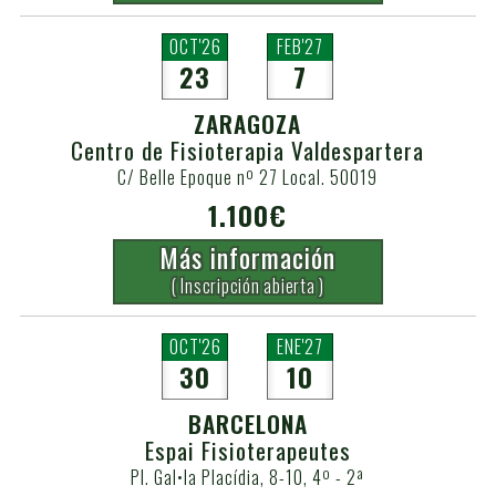
OCT'26
FEB'27
23
7
ZARAGOZA
Centro de Fisioterapia Valdespartera
C/ Belle Epoque nº 27 Local. 50019
1.100€
Más información
( Inscripción abierta )
OCT'26
ENE'27
30
10
BARCELONA
Espai Fisioterapeutes
Pl. Gal•la Placídia, 8-10, 4º - 2ª