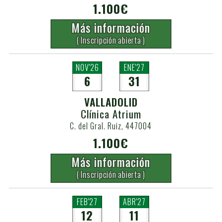
1.100€
Más información
( Inscripción abierta )
NOV'26
ENE'27
6
31
VALLADOLID
Clínica Atrium
C. del Gral. Ruiz, 447004
1.100€
Más información
( Inscripción abierta )
FEB'27
ABR'27
12
11