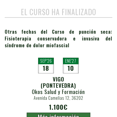
EL CURSO HA FINALIZADO
Otras fechas del Curso de punción seca:
Fisioterapia conservadora e invasiva del
síndrome de dolor miofascial
SEP'26
ENE'27
18
10
VIGO
(PONTEVEDRA)
Okos Salud y Formación
Avenida Camelias 12, 36202
1.100€
Más información